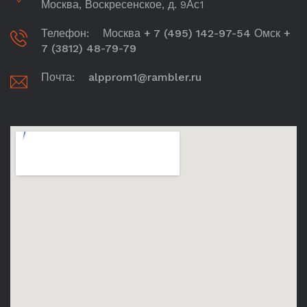
Москва, Воскресенское, д. 9Ас1
Телефон:
Москва + 7 (495) 142-97-54 Омск +
7 (3812) 48-79-79
Почта:
alpprom1@rambler.ru