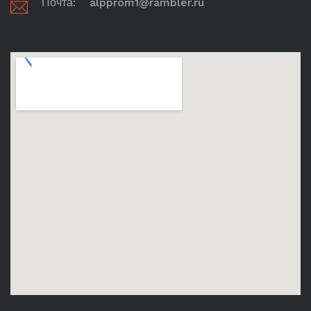
Почта:
alpprom1@rambler.ru